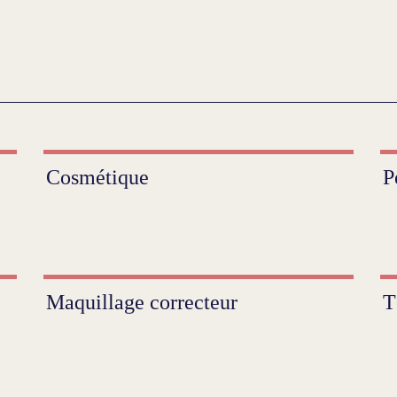
Cosmétique
P
Maquillage correcteur
T