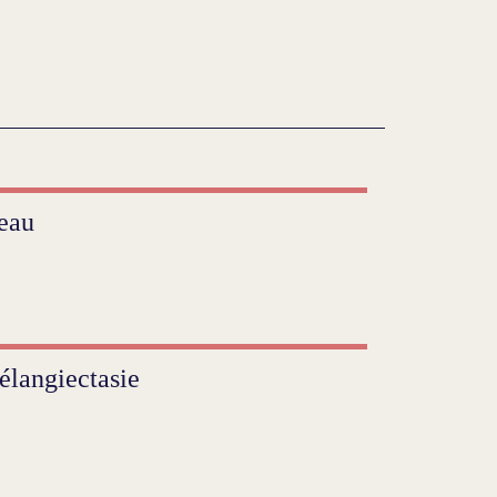
eau
élangiectasie