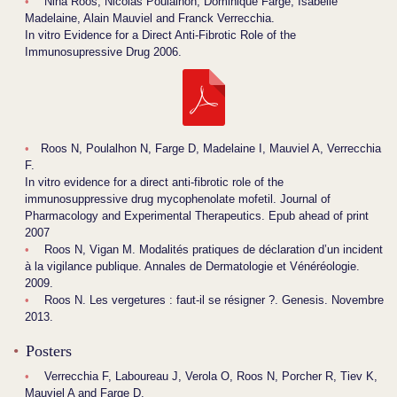
Nina Roos, Nicolas Poulalhon, Dominique Farge, Isabelle
Madelaine, Alain Mauviel and Franck Verrecchia.
In vitro Evidence for a Direct Anti-Fibrotic Role of the
Immunosupressive Drug 2006.
Roos N, Poulalhon N, Farge D, Madelaine I, Mauviel A, Verrecchia
F.
In vitro evidence for a direct anti-fibrotic role of the
immunosuppressive drug mycophenolate mofetil. Journal of
Pharmacology and Experimental Therapeutics. Epub ahead of print
2007
Roos N, Vigan M. Modalités pratiques de déclaration d’un incident
à la vigilance publique. Annales de Dermatologie et Vénéréologie.
2009.
Roos N. Les vergetures : faut-il se résigner ?. Genesis. Novembre
2013.
Posters
Verrecchia F, Laboureau J, Verola O, Roos N, Porcher R, Tiev K,
Mauviel A and Farge D.