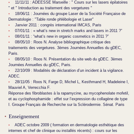
11/11/11 : ADEESSE Marseille : " Cours sur les lasers épilatoires
" et " Introduction au traitement des vergetures "
18/06/11 : Journées du groupe Laser de la Société Française de
Dermatologie : "Table ronde phlébologie et Laser"
Janvier 2011 : congrès international IMCAS, Paris
07/01/11 : « what’s new in stretch marks and lasers in 2011 ?”
08/01/11 : “what’s new in organic cosmetics in 2011 ?”
08/05/10 : Roos N. Analyse bibliographique critique des
traitements des vergetures. 3èmes Journées Annuelles du gDEC,
Paris.
08/05/10 : Roos N. Présentation du site web du gDEC. 3èmes
Journées Annuelles du gDEC, Paris.
22/10/09 : Modalités de déclaration d’un incident à la vigilance.
ADEC.
28/11/05 : Roos N, Farge D, Michel L, Kesthmand H, Madeleine I,
Mauviel A, Verrecchia F.
Réponse des fibroblastes à la rapamycine, au mycophenolate mofetil,
et au cyclophosphamide : effet sur l’expression du collagène de type
I. Groupe Français de Recherche sur la Sclérodermie. Sénat. Paris
Enseignement
ADEC octobre 2009 ( formation en dermatologie esthétique des
internes et chef de clinique ou installés récents) : cours sur les