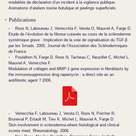
modalités de déclaration d’un incident à la vigilance publique.
Animations d’ateliers toxine botulique et peelings superficiels.
Publications
Roos N, Laboureau J, Verrecchia F, Verola O, Mauviel A, Farge D.
Etude de l’évolution de la fibrose cutanée au cours de la sclérodermie
systémique grave : Implication de la voie de signalisation du TGF-β
par les Smads. 2005. Journal de l’Association des Sclérodermiques
de France.
Poulalhon N, Farge D, Roos N, Tacheau C, Neuzillet C, Michel L,
Mauviel A, Verrecchia F.
Modulation of collagen and MMP-1 gene expression in fibroblasts by
the immunosuppressive drug rapamycin : a direct role as an
antifibrotic agent ? 2006.
Verrecchia F, Laboureau J, Verola O, Roos N, Porcher R,
Bruneval P, Ertault M, Tiev K, Michel L, Mauviel A, Farge D.
Skin involvement in scleroderma:where histological and clinical
scores meet. Rheumatology. 2006