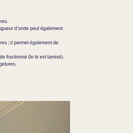
res.
ongueur d’onde peut également
res ; il permet également de
 fractionné (le tir est tamisé).
rgetures,