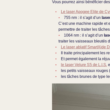
Vous pourrez ainsi bénéficier des
Le laser Apogee Elite de C
755 nm : il s’agit d’un
lase
C’est une machine rapide et 
permettre de traiter les tâche
1064 nm : il s’agit d’un
la
traiter les vaisseaux bleutés 
Le laser ablatif SmartXide
Il traite principalement les r
Et permet également la réjuv
le laser Velure S5 de L.I.S.
e
les petits vaisseaux rouges
les tâches brunes de type le