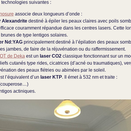
 technologies suivantes :
ynosure
associe deux longueurs d’onde :
r Alexandrite
destiné à épiler les peaux claires avec poils somb
efficace couramment répandue dans les centres lasers. Cette l
s brunes de type lentigos solaires.
ser Nd:YAG
principalement destiné à l’épilation des peaux somb
des jambes, de faire de la réjuvénation ou du raffermissement.
 DOT de Deka
est un
laser CO2
classique fonctionnant sur un mode
eliefs cutanés type rides, cicatrices (d’acné ou traumatiques), ve
énation des peaux flétries ou abimées par le soleil.
st l’équivalent d’un
laser KTP
. Il émet à 532 nm et traite :
 (couperose…)
ntigos actiniques.