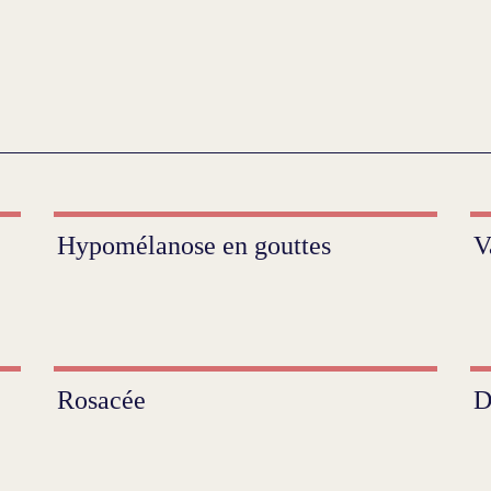
Hypomélanose en gouttes
V
Rosacée
D